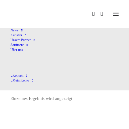
Home
SONDR
News
Künstler
Unsere Partner
Sortiment
Über uns
Kontakt
SONDR
Mein Konto
Einzelnes Ergebnis wird angezeigt