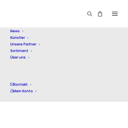
Home
Sommerer,P
News
Künstler
Unsere Partner
Sortiment
Über uns
Sommerer,P
Kontakt
Mein Konto
Alle 2 Ergebnisse werden angezeigt
Nach
Aktualität
sortiert