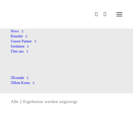
Home
Sinopoli,G
News
Künstler
Unsere Partner
Sortiment
Über uns
Kontakt
Sinopoli,G
Mein Konto
Alle 2 Ergebnisse werden angezeigt
Nach
Aktualität
sortiert