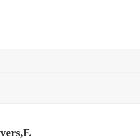
News
Künstler
Unsere Partner
Sortiment
Übe
vers,F.