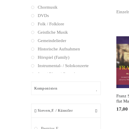
Chormusik
Einzel
DVDs
Folk / Folklore
Geistliche Musik
Gemeindelieder
Historische Aufnahmen
Hörspiel (Family)
Instrumental- / Solokonzerte
Jazz / Blues / Gospel
Kammermusik (instrumental)
Komponisten
Kammermusik (vokal) / Lied
IN
Franz 
Klassik Crossover
flat M
Musical
17,00
Sievers,F.
Künstler
Oper
Oper / Operette
Bernius,F.