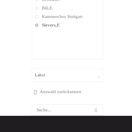
Operette
Bill,E.
Orgelmusik
Kammerchor Stuttgart
Pop Crossover
Sievers,F.
Pop deutschsprachig
Pop international
Soloinstr. mit Orchester
Soloinstr. ohne Orchester
Sonstige Klassik
Sonstige Produkte
Label
(Wort,Stimmung,...)
Soundtrack / Filmmusik
Auswahl zurücksetzen
Stimmungsmusik / Compilations
Symphonische Musik
Urban/Soul/Blues/R&B/Gospel
Volksmusik / Schlager
Weihnachtsprodukte