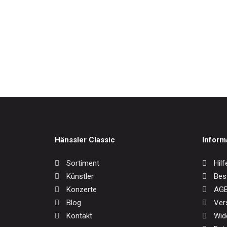
Weltmusik
Werkausgaben / Boxen
Saiten
17,0
Hänssler Classic
Inform
Sortiment
Hilf
Künstler
Bes
Konzerte
AG
Blog
Ver
Kontakt
Wid