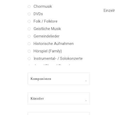
Chormusik
Einzel
DVDs
Folk / Folklore
Geistliche Musik
Gemeindelieder
Historische Aufnahmen
Hörspiel (Family)
Instrumental- / Solokonzerte
Jazz / Blues / Gospel
Kammermusik (instrumental)
Komponisten
Kammermusik (vokal) / Lied
Klassik Crossover
Musical
Künstler
Oper
Oper / Operette