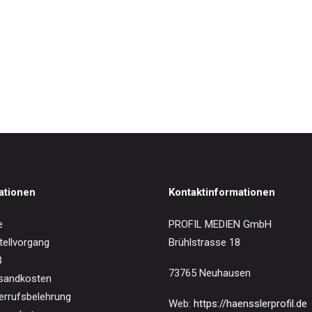
IN DEN WARENKORB
wechsel-Works for solo harp
0
€
ationen
Kontaktinformationen
e
PROFIL MEDIEN GmbH
tellvorgang
Brühlstrasse 18
B
73765 Neuhausen
sandkosten
errufsbelehrung
Web:
https://haensslerprofil.de