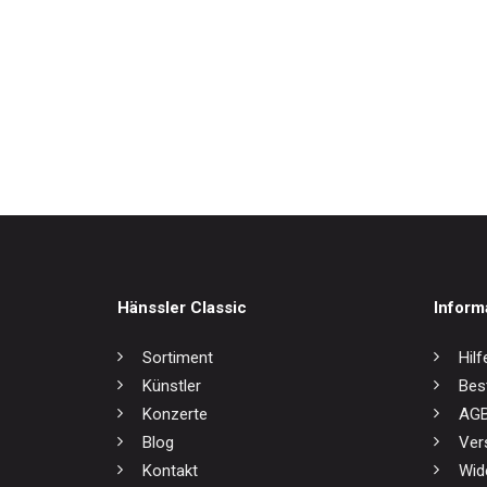
Weltmusik
Werkausgaben / Boxen
Johan
17,0
Hänssler Classic
Inform
Sortiment
Hilf
Künstler
Bes
Konzerte
AG
Blog
Ver
Kontakt
Wid