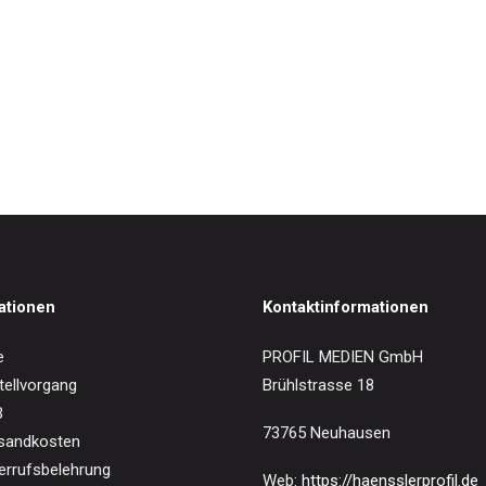
IN DEN WARENKORB
na Müller-Hermann
0
€
ationen
Kontaktinformationen
e
PROFIL MEDIEN GmbH
tellvorgang
Brühlstrasse 18
B
73765 Neuhausen
sandkosten
errufsbelehrung
Web:
https://haensslerprofil.de