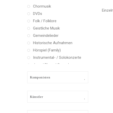
Chormusik
Einzel
DVDs
Folk / Folklore
Geistliche Musik
Gemeindelieder
Historische Aufnahmen
Hörspiel (Family)
Instrumental- / Solokonzerte
Jazz / Blues / Gospel
Kammermusik (instrumental)
Komponisten
Kammermusik (vokal) / Lied
Klassik Crossover
Musical
Künstler
Oper
Oper / Operette