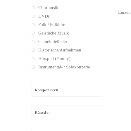
Chormusik
Einzel
DVDs
Folk / Folklore
Geistliche Musik
Gemeindelieder
Historische Aufnahmen
Hörspiel (Family)
Instrumental- / Solokonzerte
Jazz / Blues / Gospel
Kammermusik (instrumental)
Komponisten
Kammermusik (vokal) / Lied
Klassik Crossover
Musical
Künstler
Oper
Oper / Operette