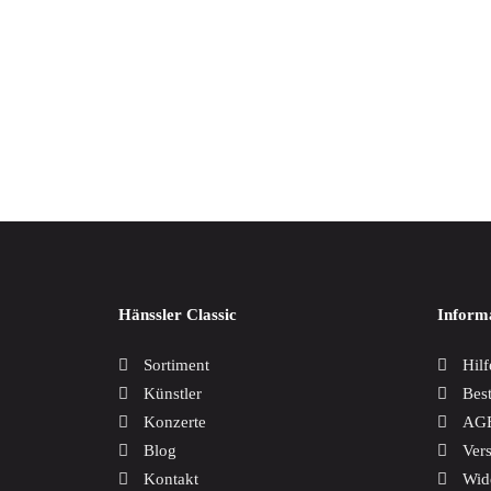
Weltmusik
Werkausgaben / Boxen
Herman
34,99
Hänssler Classic
Inform
Sortiment
Hilf
Künstler
Bes
Konzerte
AG
Blog
Ver
Kontakt
Wid