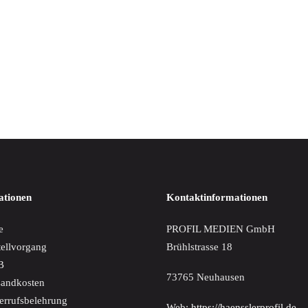
IN DEN WARENKORB
n Abendroth - The Great Orchestral Works
€
ationen
Kontaktinformationen
e
PROFIL MEDIEN GmbH
tellvorgang
Brühlstrasse 18
B
73765 Neuhausen
sandkosten
errufsbelehrung
Web:
https://haensslerprofil.de