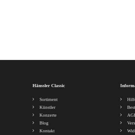
Weltmusik
Werkausgaben / Boxen
Marien
17,00
Hänssler Classic
Inform
Sortiment
Hilf
Künstler
Bes
Konzerte
AG
Blog
Ver
Kontakt
Wid