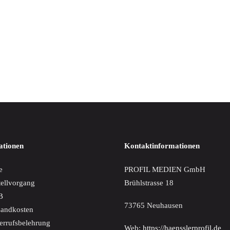
IN DEN WARENKORB
lieder Und Volksweisen
€
ationen
Kontaktinformationen
e
PROFIL MEDIEN GmbH
tellvorgang
Brühlstrasse 18
B
73765 Neuhausen
sandkosten
errufsbelehrung
Web:
https://haensslerprofil.de