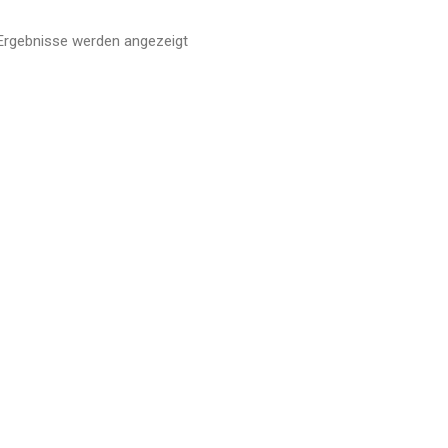
 Ergebnisse werden angezeigt
Nach
Aktualität
sortiert