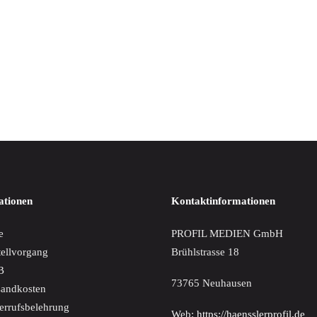
IN DEN WARENKORB
i & Beethoven in Dialogue
€
ationen
Kontaktinformationen
e
PROFIL MEDIEN GmbH
tellvorgang
Brühlstrasse 18
B
73765 Neuhausen
sandkosten
errufsbelehrung
Web:
https://haensslerprofil.de