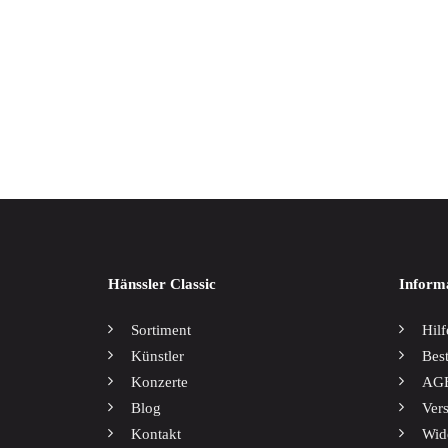
Weltmusik
Werkausgaben / Boxen
Salier
17,00
Hänssler Classic
Inform
Sortiment
Hilf
Künstler
Bes
Konzerte
AG
Blog
Ver
Kontakt
Wid