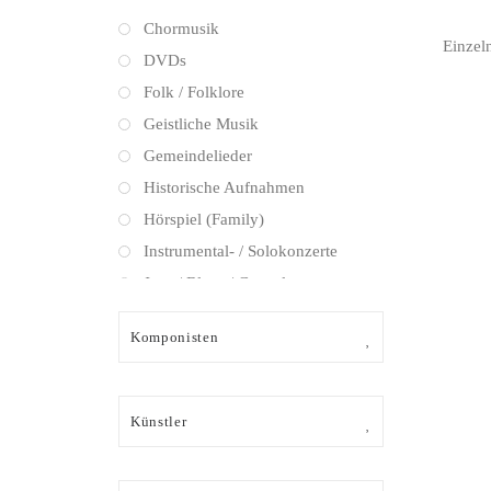
Chormusik
Einzel
DVDs
Folk / Folklore
Geistliche Musik
Gemeindelieder
Historische Aufnahmen
Hörspiel (Family)
Instrumental- / Solokonzerte
Jazz / Blues / Gospel
Kammermusik (instrumental)
Komponisten
Kammermusik (vokal) / Lied
Klassik Crossover
Musical
Künstler
Oper
Oper / Operette