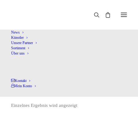
Home
Porter,V.
News
Künstler
Unsere Partner
Sortiment
Über uns
Kontakt
Porter,V.
Mein Konto
Einzelnes Ergebnis wird angezeigt