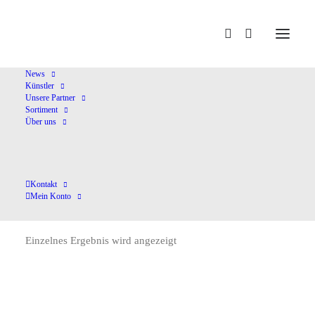
Home
Peter,F.
News
Künstler
Unsere Partner
Sortiment
Über uns
Kontakt
Peter,F.
Mein Konto
Einzelnes Ergebnis wird angezeigt