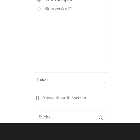
Operette
Sitkovetsky,D.
Orgelmusik
Pop Crossover
Pop deutschsprachig
Pop international
Soloinstr. mit Orchester
Soloinstr. ohne Orchester
Sonstige Klassik
Sonstige Produkte
Label
(Wort,Stimmung,...)
Soundtrack / Filmmusik
Auswahl zurücksetzen
Stimmungsmusik / Compilations
Symphonische Musik
Urban/Soul/Blues/R&B/Gospel
Volksmusik / Schlager
Weihnachtsprodukte