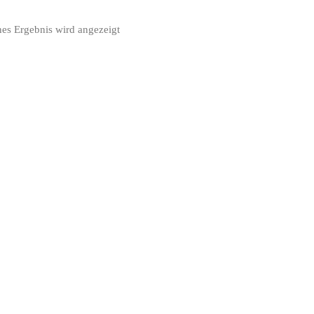
nes Ergebnis wird angezeigt
 DEN WARENKORB
hersymphonie/Prelude
€