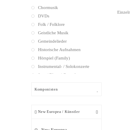
Chormusik
Einzel
DVDs
Folk / Folklore
Geistliche Musik
Gemeindelieder
Historische Aufnahmen
Hörspiel (Family)
Instrumental- / Solokonzerte
Jazz / Blues / Gospel
Kammermusik (instrumental)
Komponisten
Kammermusik (vokal) / Lied
IN
Streic
Klassik Crossover
17,00
Musical
New Europea
Künstler
Oper
Oper / Operette
New Europea