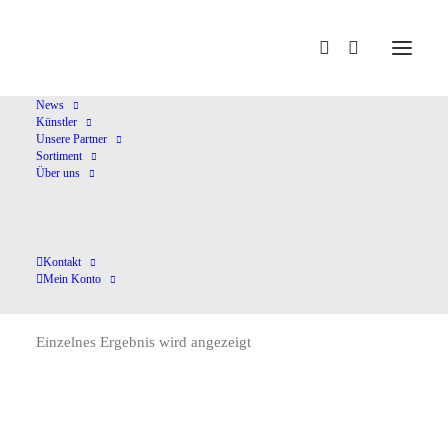
Home
Neudauer,L.
News
Künstler
Unsere Partner
Sortiment
Über uns
Kontakt
Neudauer,L.
Mein Konto
Einzelnes Ergebnis wird angezeigt