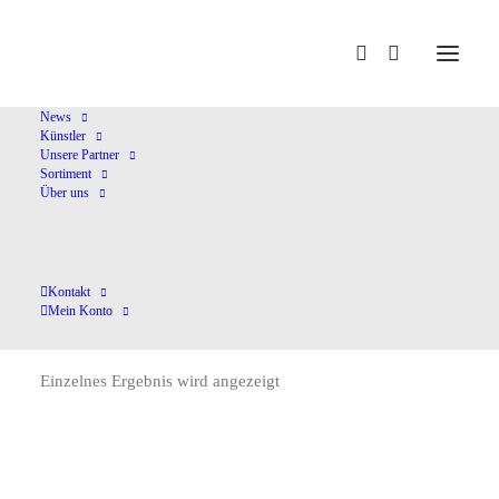
Home
Nemeth,M.
News
Künstler
Unsere Partner
Sortiment
Über uns
Kontakt
Nemeth,M.
Mein Konto
Einzelnes Ergebnis wird angezeigt