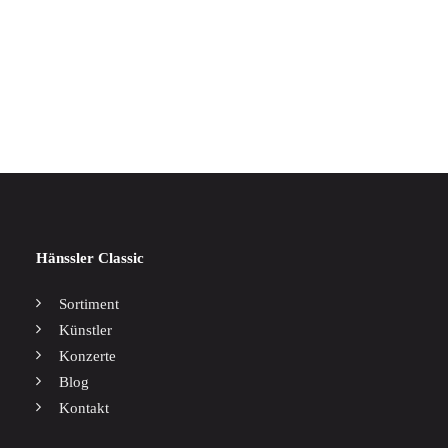
IN DEN WARENKORB
F.Mendelssohn Bartholdy Concertos & Duets
17,00
€
Hänssler Classic
Sortiment
Künstler
Konzerte
Blog
Kontakt