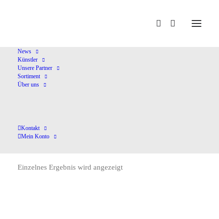
Home
Melchert,H.
News
Künstler
Unsere Partner
Sortiment
Über uns
Kontakt
Melchert,H.
Mein Konto
Einzelnes Ergebnis wird angezeigt