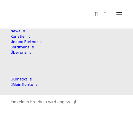
Home
Maria Ivanova
News
Künstler
Unsere Partner
Sortiment
Über uns
Maria Ivanova
Kontakt
Mein Konto
Einzelnes Ergebnis wird angezeigt