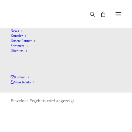
Home
Marcon,Andrea
News
Künstler
Unsere Partner
Sortiment
Über uns
Kontakt
Marcon,Andrea
Mein Konto
Einzelnes Ergebnis wird angezeigt