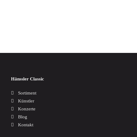
IN DEN WARENKORB
J.S.Bach - Sonaten für Violine & Cembalo
17,00
€
Hänssler Classic
Sortiment
Künstler
Konzerte
Blog
Kontakt