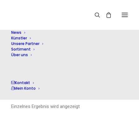
Home
Krämer,M.
News
Künstler
Unsere Partner
Sortiment
Über uns
Krämer,M.
Kontakt
Mein Konto
Einzelnes Ergebnis wird angezeigt