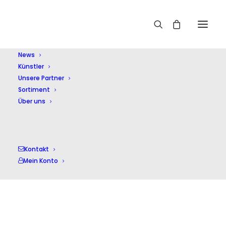
Home
Kohn,Eloise Bella
News
Künstler
Unsere Partner
Sortiment
Über uns
Kohn,Eloise Bella
Kontakt
Mein Konto
Einzelnes Ergebnis wird angezeigt