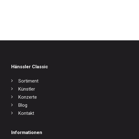
IN DEN WARENKORB
Streichquartett K 464+465
17,00
€
Hänssler Classic
Sortiment
Künstler
Konzerte
Blog
Kontakt
Informationen