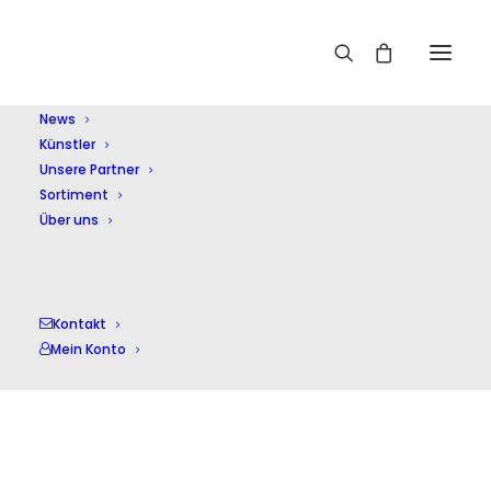
Home
Klenke Quartett
News
Künstler
Unsere Partner
Sortiment
Über uns
Klenke Quartett
Kontakt
Mein Konto
Alle 4 Ergebnisse werden angezeigt
Nach
Aktualität
sortiert