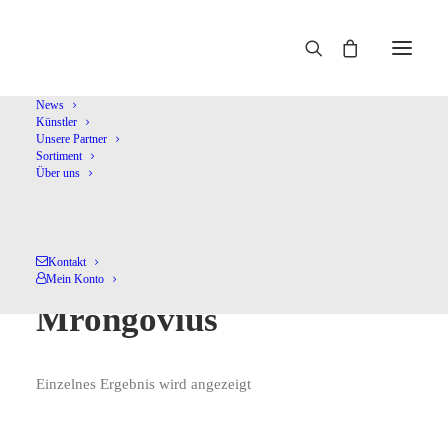
Home
Klavierduo Uriarte & Mrongovius
News
Künstler
Unsere Partner
Sortiment
Über uns
Kontakt
Klavierduo Uriarte &
Mein Konto
Mrongovius
Einzelnes Ergebnis wird angezeigt