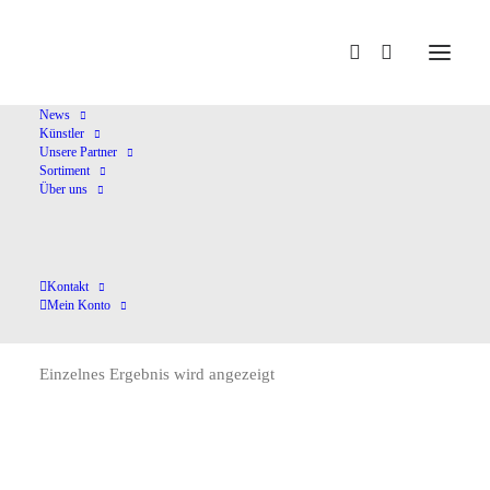
Home
Janz,M.
News
Künstler
Unsere Partner
Sortiment
Über uns
Kontakt
Janz,M.
Mein Konto
Einzelnes Ergebnis wird angezeigt