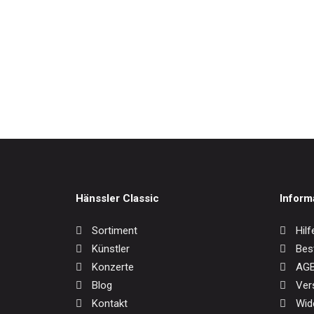
Weltmusik
Werkausgaben / Boxen
EurAsi
17,0
Hänssler Classic
Inform
Sortiment
Hilf
Künstler
Bes
Konzerte
AG
Blog
Ver
Kontakt
Wid