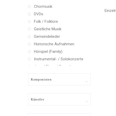
Chormusik
Einzel
DVDs
Folk / Folklore
Geistliche Musik
Gemeindelieder
Historische Aufnahmen
Hörspiel (Family)
Instrumental- / Solokonzerte
Jazz / Blues / Gospel
Kammermusik (instrumental)
Komponisten
Kammermusik (vokal) / Lied
Klassik Crossover
Musical
Künstler
Oper
Oper / Operette