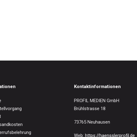
IN DEN WARENKORB
an Gold
0
€
ationen
Kontaktinformationen
e
PROFIL MEDIEN GmbH
tellvorgang
Brühlstrasse 18
B
73765 Neuhausen
sandkosten
errufsbelehrung
Web:
https://haensslerprofil.de