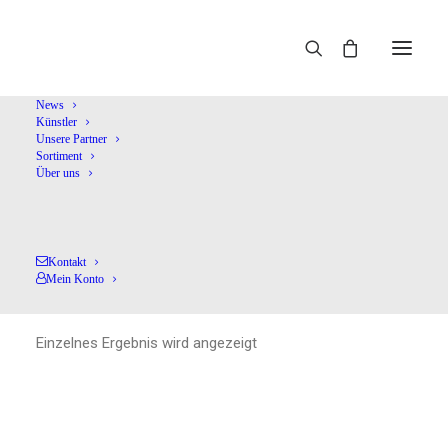
Home
Holzenburg,O.
News
Künstler
Unsere Partner
Sortiment
Über uns
Kontakt
Holzenburg,O.
Mein Konto
Einzelnes Ergebnis wird angezeigt