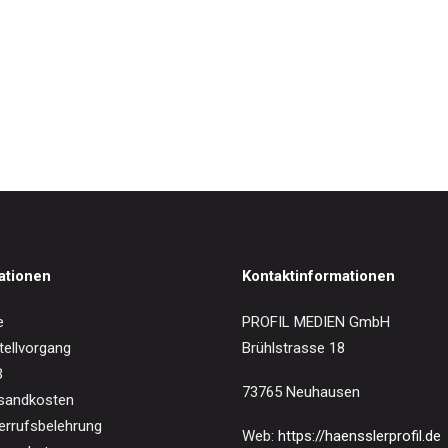
IN DEN WARENKORB
rliebe/Melodies et Chansons/6 Monologe/+
0
€
ationen
Kontaktinformationen
e
PROFIL MEDIEN GmbH
tellvorgang
Brühlstrasse 18
B
73765 Neuhausen
sandkosten
errufsbelehrung
Web:
https://haensslerprofil.de