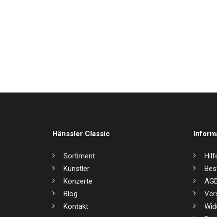
Weltmusik
Werkausgaben / Boxen
Dichte
17,0
Hänssler Classic
Inform
Sortiment
Hilf
Künstler
Bes
Konzerte
AG
Blog
Ver
Kontakt
Wid