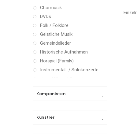
Chormusik
Einzel
DVDs
Folk / Folklore
Geistliche Musik
Gemeindelieder
Historische Aufnahmen
Hörspiel (Family)
Instrumental- / Solokonzerte
Jazz / Blues / Gospel
Kammermusik (instrumental)
Komponisten
Kammermusik (vokal) / Lied
Klassik Crossover
Musical
Künstler
Oper
Oper / Operette