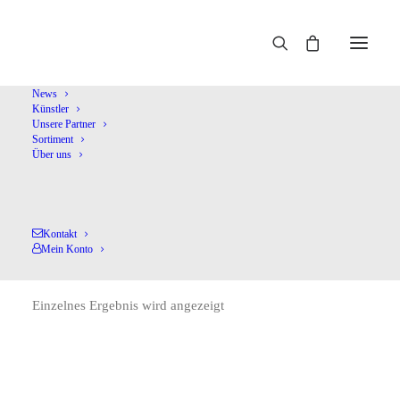
Home
Held,Prof.J.
News
Künstler
Unsere Partner
Sortiment
Über uns
Kontakt
Held,Prof.J.
Mein Konto
Einzelnes Ergebnis wird angezeigt