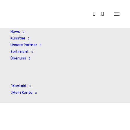
Home
Hatzopoulos,Pavlos
News
Künstler
Unsere Partner
Sortiment
Über uns
Hatzopoulos,Pavlos
Kontakt
Mein Konto
Einzelnes Ergebnis wird angezeigt