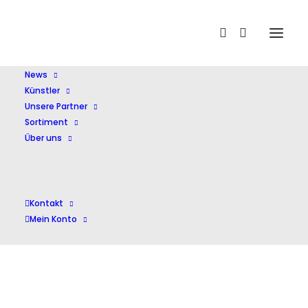
Home
Hagen,J.
News
Künstler
Unsere Partner
Sortiment
Über uns
Hagen,J.
Kontakt
Mein Konto
Einzelnes Ergebnis wird angezeigt