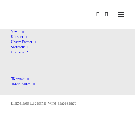
Home
Haba Quartett
News
Künstler
Unsere Partner
Sortiment
Über uns
Kontakt
Haba Quartett
Mein Konto
Einzelnes Ergebnis wird angezeigt