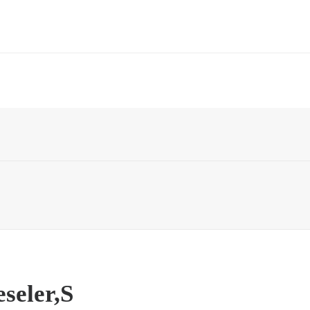
News
Künstler
Unsere Partner
Sortiment
Übe
eseler,S