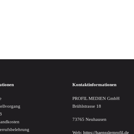
IN DEN WARENKORB
ian Fink-Orgelwerke
€
ationen
Kontaktinformationen
e
PROFIL MEDIEN GmbH
tellvorgang
Brühlstrasse 18
B
73765 Neuhausen
sandkosten
errufsbelehrung
Web:
https://haensslerprofil.de