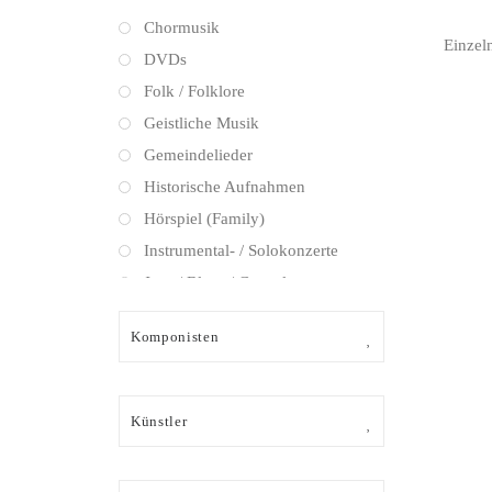
Chormusik
Einzel
DVDs
Folk / Folklore
Geistliche Musik
Gemeindelieder
Historische Aufnahmen
Hörspiel (Family)
Instrumental- / Solokonzerte
Jazz / Blues / Gospel
Kammermusik (instrumental)
Komponisten
Kammermusik (vokal) / Lied
Klassik Crossover
Musical
Künstler
Oper
Oper / Operette