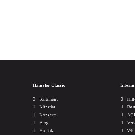
Weltmusik
Werkausgaben / Boxen
Christ
17,00
Hänssler Classic
Inform
Sortiment
Hilf
Künstler
Bes
Konzerte
AG
Blog
Ver
Kontakt
Wid