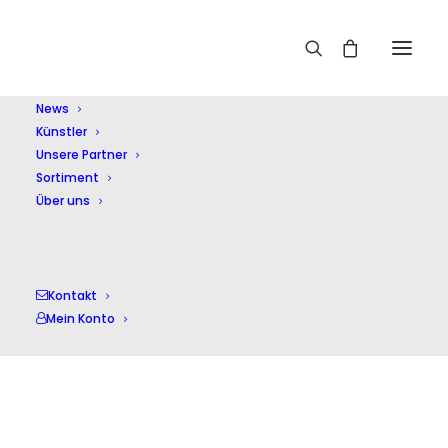
Home
Fournier,P.
News
Künstler
Unsere Partner
Sortiment
Über uns
Fournier,P.
Kontakt
Mein Konto
Einzelnes Ergebnis wird angezeigt