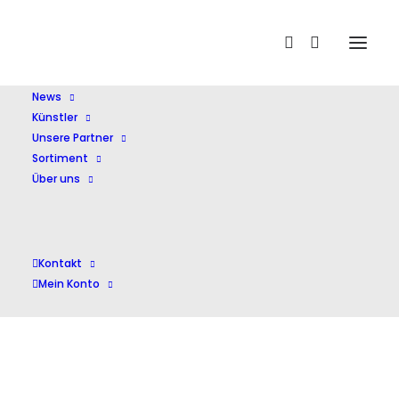
Home
Finehouse,C.
News
Künstler
Unsere Partner
Sortiment
Über uns
Finehouse,C.
Kontakt
Mein Konto
Einzelnes Ergebnis wird angezeigt