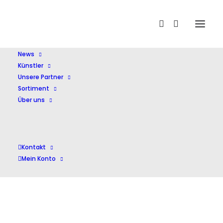
Home
Fey,Thomas
News
Künstler
Unsere Partner
Sortiment
Über uns
Fey,Thomas
Kontakt
Mein Konto
Alle 2 Ergebnisse werden angezeigt
Nach
Aktualität
sortiert