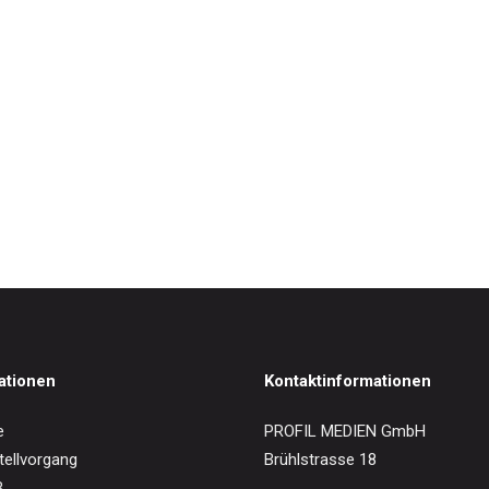
IN DEN WARENKORB
er Schönberg
0
€
ationen
Kontaktinformationen
e
PROFIL MEDIEN GmbH
tellvorgang
Brühlstrasse 18
B