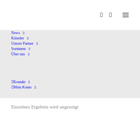
Home
Esser,H.
News
Künstler
Unsere Partner
Sortiment
Über uns
Kontakt
Esser,H.
Mein Konto
Einzelnes Ergebnis wird angezeigt