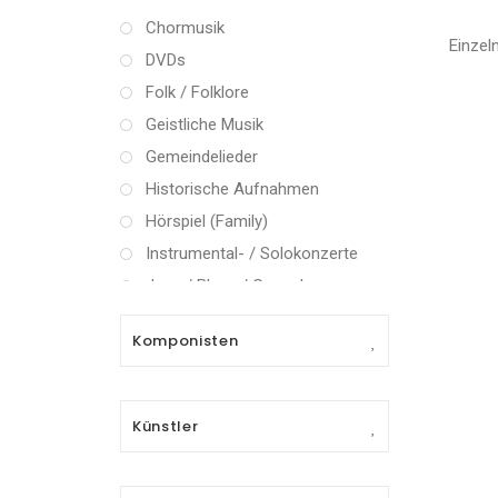
Chormusik
Einzel
DVDs
Folk / Folklore
Geistliche Musik
Gemeindelieder
Historische Aufnahmen
Hörspiel (Family)
Instrumental- / Solokonzerte
Jazz / Blues / Gospel
Kammermusik (instrumental)
Komponisten
Kammermusik (vokal) / Lied
Klassik Crossover
Musical
Künstler
Oper
Oper / Operette