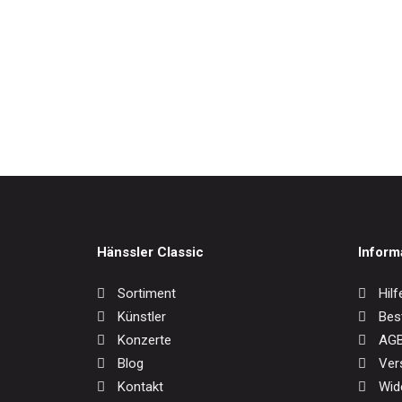
Weltmusik
Werkausgaben / Boxen
Also S
17,0
Hänssler Classic
Inform
Sortiment
Hilf
Künstler
Bes
Konzerte
AG
Blog
Ver
Kontakt
Wid