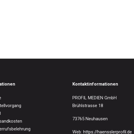
IN DEN WARENKORB
prach Zarathustra
0
€
ationen
Kontaktinformationen
e
PROFIL MEDIEN GmbH
tellvorgang
Brühlstrasse 18
B
73765 Neuhausen
sandkosten
errufsbelehrung
Web:
https://haensslerprofil.de