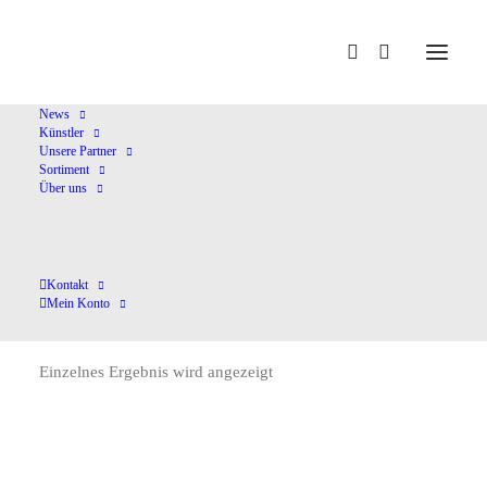
Home
Dohnànyi,C. v.
News
Künstler
Unsere Partner
Sortiment
Über uns
Kontakt
Dohnànyi,C. v.
Mein Konto
Einzelnes Ergebnis wird angezeigt