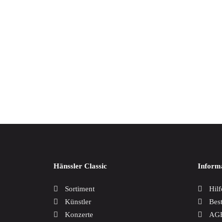
Hab Of
17,00
Hänssler Classic
Inform
Sortiment
Hilf
Künstler
Bes
Konzerte
AG