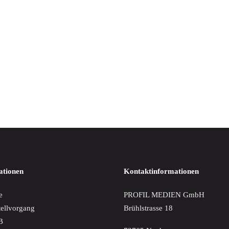
IN DEN WARENKORB
t Im Kreise Der Lieben
€
ationen
Kontaktinformationen
e
PROFIL MEDIEN GmbH
tellvorgang
Brühlstrasse 18
B