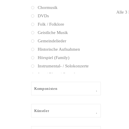
Chormusik
Alle 3
DVDs
Folk / Folklore
Geistliche Musik
Gemeindelieder
Historische Aufnahmen
Hörspiel (Family)
Instrumental- / Solokonzerte
Jazz / Blues / Gospel
Kammermusik (instrumental)
Komponisten
Kammermusik (vokal) / Lied
Klassik Crossover
Musical
Künstler
Oper
Oper / Operette