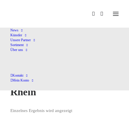
Home
Deutsche Oper am Rhein
News
Künstler
Unsere Partner
Sortiment
Über uns
Kontakt
Deutsche Oper am
Mein Konto
Rhein
Einzelnes Ergebnis wird angezeigt