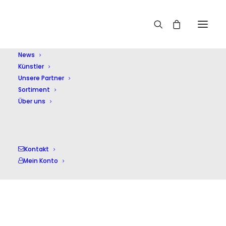
Home
Cappella Sagittariana
News
Künstler
Unsere Partner
Sortiment
Über uns
Cappella Sagittariana
Kontakt
Mein Konto
Einzelnes Ergebnis wird angezeigt