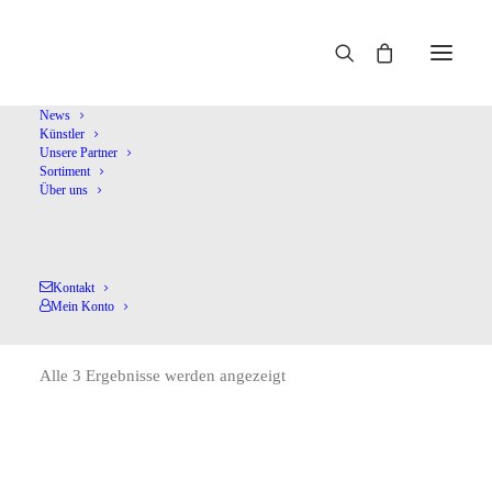
Home
Bychkov,S.
News
Künstler
Unsere Partner
Sortiment
Über uns
Kontakt
Bychkov,S.
Mein Konto
Alle 3 Ergebnisse werden angezeigt
Nach
Aktualität
sortiert