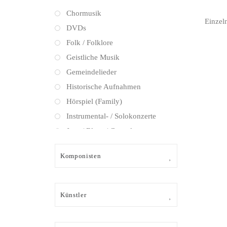
Chormusik
Einzel
DVDs
Folk / Folklore
Geistliche Musik
Gemeindelieder
Historische Aufnahmen
Hörspiel (Family)
Instrumental- / Solokonzerte
Jazz / Blues / Gospel
Kammermusik (instrumental)
Komponisten
Kammermusik (vokal) / Lied
Klassik Crossover
Musical
Künstler
Oper
Oper / Operette