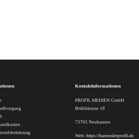
IN DEN WARENKORB
che Sinfonien 1-4 (GA)
€
ationen
Kontaktinformationen
e
PROFIL MEDIEN GmbH
tellvorgang
Brühlstrasse 18
B
73765 Neuhausen
sandkosten
errufsbelehrung
Web:
https://haensslerprofil.de