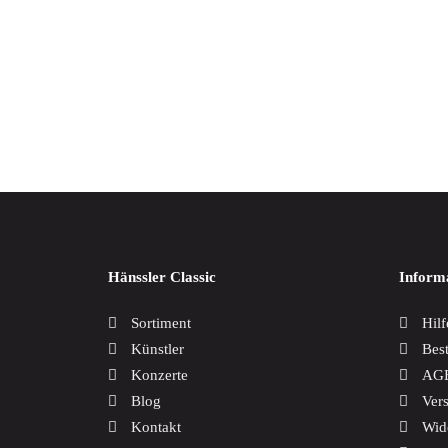
Weltmusik
Werkausgaben / Boxen
Sämtli
29,99
Hänssler Classic
Inform
Sortiment
Hilf
Künstler
Bes
Konzerte
AG
Blog
Ver
Kontakt
Wid