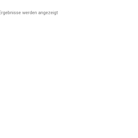
 Ergebnisse werden angezeigt
Nach
Aktualität
sortiert