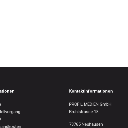
IN DEN WARENKORB
nn: Dichterliebe
0
€
ationen
Kontaktinformationen
e
PROFIL MEDIEN GmbH
tellvorgang
Brühlstrasse 18
B
73765 Neuhausen
sandkosten