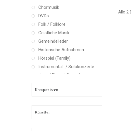
Chormusik
Alle 2
DVDs
Folk / Folklore
Geistliche Musik
Gemeindelieder
Historische Aufnahmen
Hörspiel (Family)
Instrumental- / Solokonzerte
Jazz / Blues / Gospel
Kammermusik (instrumental)
Komponisten
Kammermusik (vokal) / Lied
Klassik Crossover
Musical
Künstler
Oper
Oper / Operette