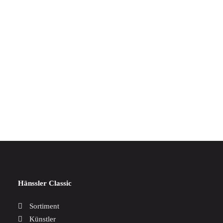
IN DEN WARENKORB
Amadeus Guitar Duo Play
17,00
€
Hänssler Classic
Sortiment
Künstler