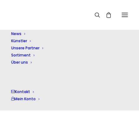
Home
Altmann,D.
News
Künstler
Unsere Partner
Sortiment
Über uns
Altmann,D.
Kontakt
Mein Konto
Einzelnes Ergebnis wird angezeigt