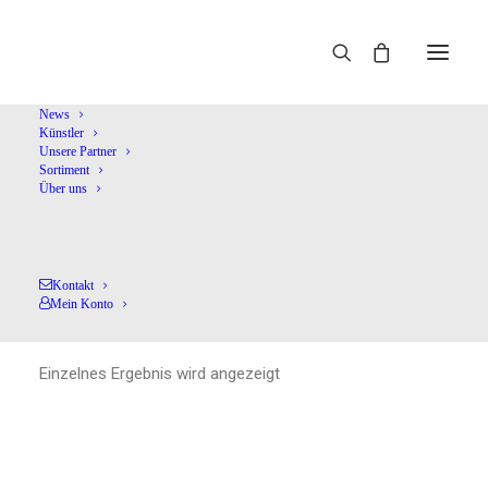
Home
Aldwell,Edward
News
Künstler
Unsere Partner
Sortiment
Über uns
Kontakt
Aldwell,Edward
Mein Konto
Einzelnes Ergebnis wird angezeigt