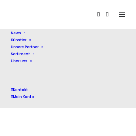
Home
Zabel
News
Künstler
Unsere Partner
Sortiment
Über uns
Zabel
Kontakt
Mein Konto
Einzelnes Ergebnis wird angezeigt